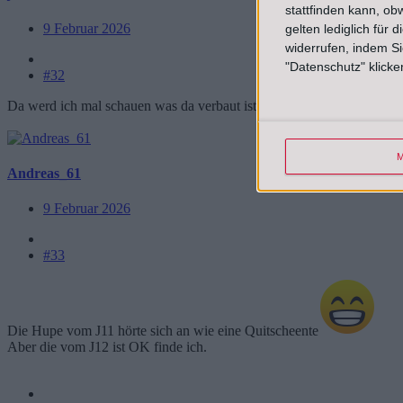
stattfinden kann, ob
9 Februar 2026
gelten lediglich für 
widerrufen, indem Si
"Datenschutz" klicke
#32
Da werd ich mal schauen was da verbaut ist.
M
Andreas_61
9 Februar 2026
#33
Die Hupe vom J11 hörte sich an wie eine Quitscheente
Aber die vom J12 ist OK finde ich.