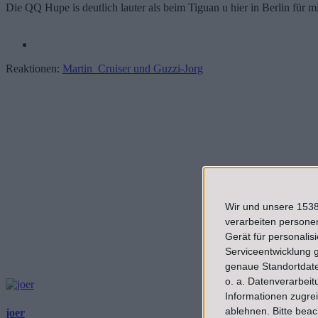
Die QQ Hupe is deutlich lauter als beim Tiguan u hier in Berlin für m
Reaktionen:
Martin_Cruiser
und
Guzzi-Jorg
Wir und unsere 1538
verarbeiten persone
Gerät für personali
Serviceentwicklung 
genaue Standortdate
o. a. Datenverarbeit
Informationen zugrei
ablehnen.
Bitte bea
joer