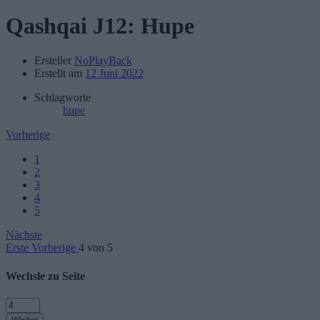
Qashqai J12:
Hupe
Ersteller
NoPlayBack
Erstellt am
12 Juni 2022
Schlagworte
hupe
Vorherige
1
2
3
4
5
Nächste
Erste
Vorherige
4 von 5
Wechsle zu Seite