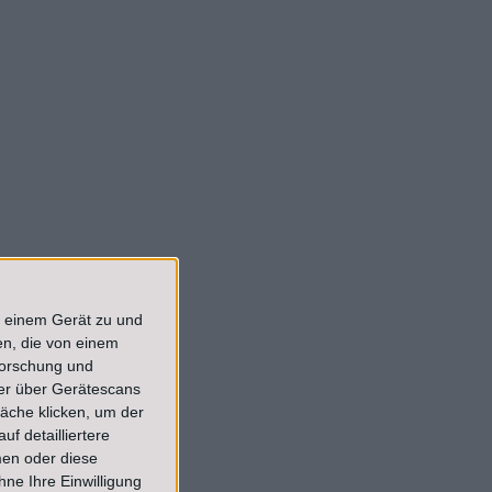
f einem Gerät zu und
n, die von einem
forschung und
ner über Gerätescans
äche klicken, um der
f detailliertere
men oder diese
ne Ihre Einwilligung