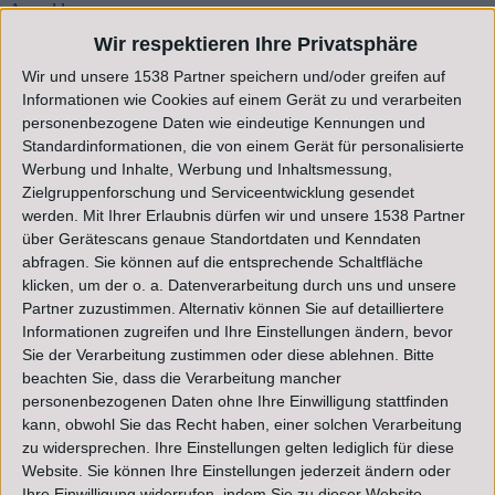
Anmelden
Wir respektieren Ihre Privatsphäre
Registrieren
Wir und unsere 1538 Partner speichern und/oder greifen auf
Startseite
Informationen wie Cookies auf einem Gerät zu und verarbeiten
Schlagworte
personenbezogene Daten wie eindeutige Kennungen und
Standardinformationen, die von einem Gerät für personalisierte
tekna
Werbung und Inhalte, Werbung und Inhaltsmessung,
Zielgruppenforschung und Serviceentwicklung gesendet
werden.
Mit Ihrer Erlaubnis dürfen wir und unsere 1538 Partner
M
über Gerätescans genaue Standortdaten und Kenndaten
abfragen. Sie können auf die entsprechende Schaltfläche
QASHQAI J10:
Neuer Keyless go Schlüssel
klicken, um der o. a. Datenverarbeitung durch uns und unsere
reagiert nicht
Partner zuzustimmen. Alternativ können Sie auf detailliertere
Informationen zugreifen und Ihre Einstellungen ändern, bevor
Hallo zusammen ich habe fleißig in der Suchfunktion nach
Sie der Verarbeitung zustimmen oder diese ablehnen.
Bitte
dem Thema geschaut aber nichts dazu gefunden. Folgender
Sachverhalt. Ich habe einen Qashqai 4X4 2.0 J10 Tekna aus
beachten Sie, dass die Verarbeitung mancher
dem Jahr 2010. Es hört sich vielleicht doof an aber ich habe
personenbezogenen Daten ohne Ihre Einwilligung stattfinden
nach 4 Jahren leider nun auch den 2. Ersatzschlüssel
kann, obwohl Sie das Recht haben, einer solchen Verarbeitung
verloren...
zu widersprechen. Ihre Einstellungen gelten lediglich für diese
Mvn7115
Website. Sie können Ihre Einstellungen jederzeit ändern oder
Thema
Ihre Einwilligung widerrufen, indem Sie zu dieser Website