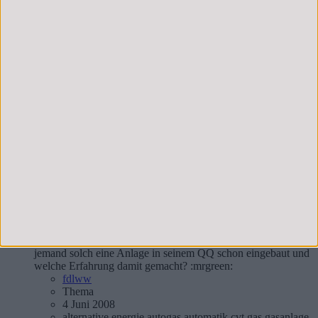
Hallo,ich habe ein Problem mit dem I-Key. Das ist der
Nachteil wenn man bei einem EU-Importeur kauft. Also kurz
dazu....Bei Übergabe blinkte und piepste immer diese
"Lock"-Anzeige, habe daraufhin gefragt und der Importeur
wusste es nicht. Später beim Handbuch lesen habe ich
herausgefunden, dass...
weeh
Thema
22 Januar 2009
gehäuse
i-key
ikey
intelligent
intelligent key
key
keyless
nats
tekna
Antworten: 251
Forum:
Elektrik
F
Qashqai J10:
Autogas/LPG
Hallo QQ Gemeinde bekomme meinen QQ 2,0 erst anfang
August. Möchte mir eine Autogasanlage einbauen lassen. Hat
jemand solch eine Anlage in seinem QQ schon eingebaut und
welche Erfahrung damit gemacht? :mrgreen:
fdlww
Thema
4 Juni 2008
alternative energie
autogas
automatik
cvt
gas
gasanlage